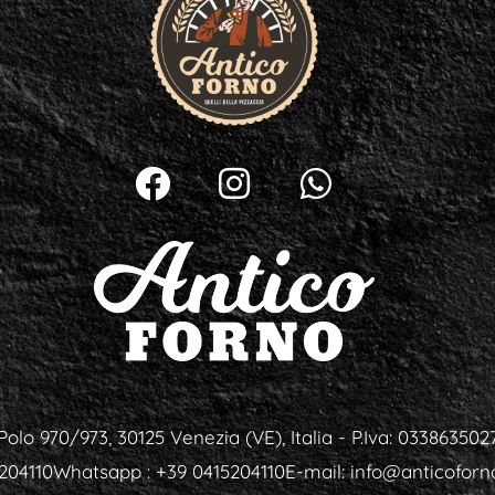
Polo 970/973, 30125 Venezia (VE), Italia - P.Iva: 033863502
5204110
Whatsapp : +39 0415204110
E-mail:
info@anticoforno