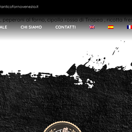
anticofornovenezia.it
, peperoni al forno, cipolla rossa di Tropea , ricotta fr
ALE
CHI SIAMO
CONTATTI