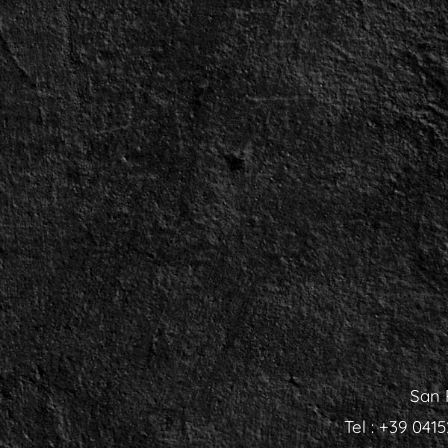
San 
Tel : +39 041