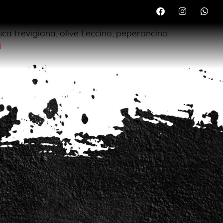
esca trevigiana, olive Leccino, peperoncino