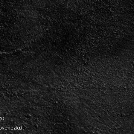
70
venezia.it