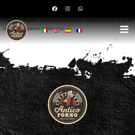
Vegetariana
Pomodoro italiano, mozzarella fior di latte, verdure fresche al forno
(zucchine, peperoni,melanzane)